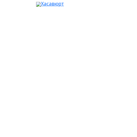
Хасавюрт
Ваш город:
Москва
Абакан
Альметьевск
Ангарск
Апрелевка
Арзамас
Армавир
Артём
Архангельск
Астрахань
Ачинск
Балаково
Балашиха
Барнаул
Батайск
Белгород