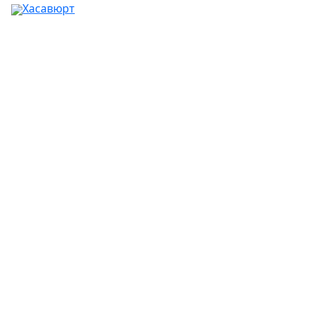
Хасавюрт
Ваш город:
Москва
Абакан
Альметьевск
Ангарск
Апрелевка
Арзамас
Армавир
Артём
Архангельск
Астрахань
Ачинск
Балаково
Балашиха
Барнаул
Батайск
Белгород