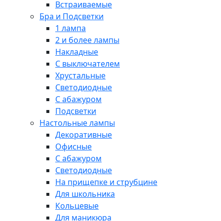
Встраиваемые
Бра и Подсветки
1 лампа
2 и более лампы
Накладные
С выключателем
Хрустальные
Светодиодные
С абажуром
Подсветки
Настольные лампы
Декоративные
Офисные
С абажуром
Светодиодные
На прищепке и струбцине
Для школьника
Кольцевые
Для маникюра