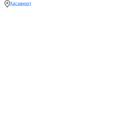
Хасавюрт
Ваш город:
Москва
Абакан
Альметьевск
Ангарск
Апрелевка
Арзамас
Армавир
Артём
Архангельск
Астрахань
Ачинск
Балаково
Балашиха
Барнаул
Батайск
Белгород