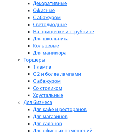
Декоративные
Офисные
С абажуром
Светодиодные
На прищепке и струбцине
Для школьника
Кольцевые
Для маникюра
Торшеры
1 лампа
С 2 и более лампами
С абажуром
Со столиком
Хрустальные
Для бизнеса
Для кафе и ресторанов
Для магазинов
Для салонов
Для офисных помещений